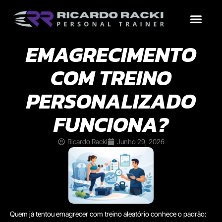
Treinos por Objetivo
Por que contrat
Conteúdo Grátis
EMAGRECIMENTO
COM TREINO
PERSONALIZADO
FUNCIONA?
Ricardo Racki
Junho 29, 2026
Quem já tentou emagrecer com treino aleatório conhece o padrão: