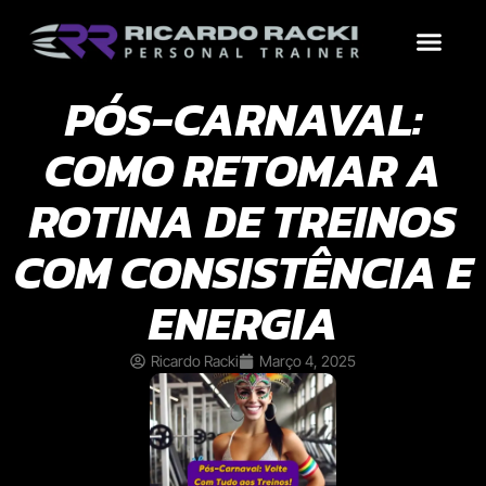
Treinos por Objetivo
Por que contrat
Conteúdo Grátis
PÓS-CARNAVAL:
COMO RETOMAR A
ROTINA DE TREINOS
COM CONSISTÊNCIA E
ENERGIA
Ricardo Racki
Março 4, 2025