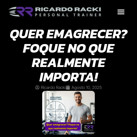
Treinos por Objetivo
Por que contrat
Conteúdo Grátis
QUER EMAGRECER?
FOQUE NO QUE
REALMENTE
IMPORTA!
Ricardo Racki
Agosto 10, 2025