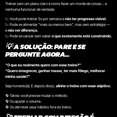
Treinar sem um plano claro é como fazer um monte de coisas… e
nenhuma funcionar de verdade.
📉 Você pode treinar 5x por semana e
não ter progresso visível.
📉 Pode se alimentar “mais ou menos bem”, mas sem estratégia —
e
não ver diferença.
📉 Pode se cansar sem saber
o que exatamente está construindo.
💡
A SOLUÇÃO: PARE E SE
PERGUNTE AGORA…
“O que eu realmente quero com esse treino?”
“Quero emagrecer, ganhar massa, ter mais fôlego, melhorar
minha saúde?”
Seja honesto(a). E depois disso,
alinhe o treino com esse objetivo.
🔄 Talvez você precise mudar o método.
🔄 Ou ajustar o volume.
🔄 Ou até rever seus hábitos fora do treino.