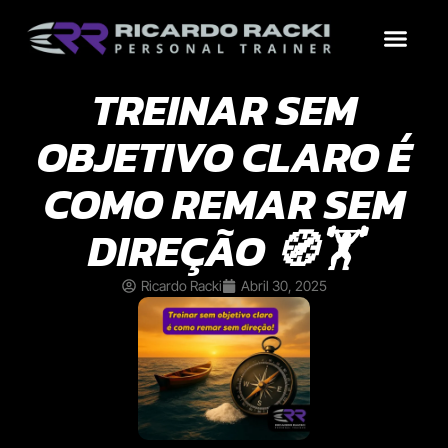
Treinos por Objetivo
Por que contrat
Conteúdo Grátis
TREINAR SEM
OBJETIVO CLARO É
COMO REMAR SEM
DIREÇÃO 🧭🏋️
Ricardo Racki
Abril 30, 2025