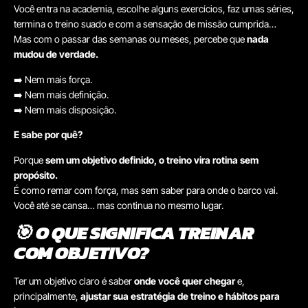
Você entra na academia, escolhe alguns exercícios, faz umas séries,
termina o treino suado e com a sensação de missão cumprida…
Mas com o passar das semanas ou meses, percebe que
nada
mudou de verdade.
➡️ Nem mais força.
➡️ Nem mais definição.
➡️ Nem mais disposição.
E sabe por quê?
Porque
sem um objetivo definido, o treino vira rotina sem
propósito.
É como remar com força, mas sem saber para onde o barco vai.
Você até se cansa… mas continua no mesmo lugar.
🎯
O QUE SIGNIFICA TREINAR
COM OBJETIVO?
Ter um objetivo claro é saber
onde você quer chegar
e,
principalmente,
ajustar sua estratégia de treino e hábitos para