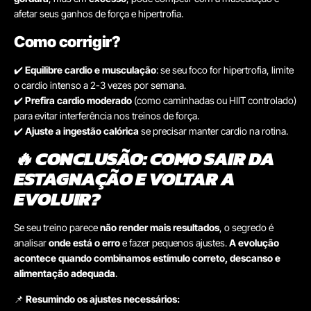
afetar seus ganhos de força e hipertrofia.
Como corrigir?
✔️
Equilibre cardio e musculação
: se seu foco for hipertrofia, limite
o cardio intenso a 2-3 vezes por semana.
✔️
Prefira cardio moderado
(como caminhadas ou HIIT controlado)
para evitar interferência nos treinos de força.
✔️
Ajuste a ingestão calórica
se precisar manter cardio na rotina.
🔥 CONCLUSÃO: COMO SAIR DA
ESTAGNAÇÃO E VOLTAR A
EVOLUIR?
Se seu treino parece
não render mais resultados
, o segredo é
analisar
onde está o erro
e fazer pequenos ajustes.
A evolução
acontece quando combinamos estímulo correto, descanso e
alimentação adequada
.
📌
Resumindo os ajustes necessários: