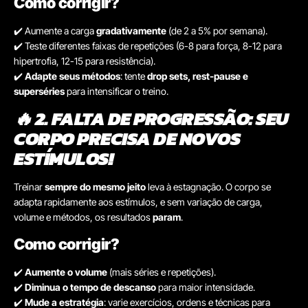
Como corrigir?
✔️ Aumente a carga
gradativamente
(de 2 a 5% por semana).
✔️ Teste diferentes faixas de repetições (6-8 para força, 8-12 para
hipertrofia, 12-15 para resistência).
✔️
Adapte seus métodos
: tente
drop sets, rest-pause e
superséries
para intensificar o treino.
🔥 2. FALTA DE PROGRESSÃO: SEU
CORPO PRECISA DE NOVOS
ESTÍMULOS!
Treinar
sempre do mesmo jeito
leva à estagnação. O corpo se
adapta rapidamente aos estímulos, e sem variação de carga,
volume e métodos, os resultados
param
.
Como corrigir?
✔️
Aumente o volume
(mais séries e repetições).
✔️
Diminua o tempo de descanso
para maior intensidade.
✔️
Mude a estratégia
: varie exercícios, ordens e técnicas para