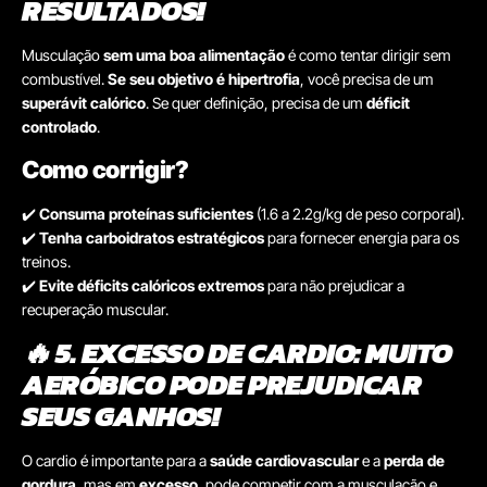
RESULTADOS!
Musculação
sem uma boa alimentação
é como tentar dirigir sem
combustível.
Se seu objetivo é hipertrofia
, você precisa de um
superávit calórico
. Se quer definição, precisa de um
déficit
controlado
.
Como corrigir?
✔️
Consuma proteínas suficientes
(1.6 a 2.2g/kg de peso corporal).
✔️
Tenha carboidratos estratégicos
para fornecer energia para os
treinos.
✔️
Evite déficits calóricos extremos
para não prejudicar a
recuperação muscular.
🔥 5. EXCESSO DE CARDIO: MUITO
AERÓBICO PODE PREJUDICAR
SEUS GANHOS!
O cardio é importante para a
saúde cardiovascular
e a
perda de
gordura
, mas em
excesso
, pode competir com a musculação e