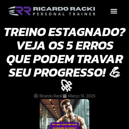
Treinos por Objetivo
Por que contrat
Conteúdo Grátis
TREINO ESTAGNADO?
VEJA OS 5 ERROS
QUE PODEM TRAVAR
SEU PROGRESSO! 💪
🚀
Ricardo Racki
Março 14, 2025