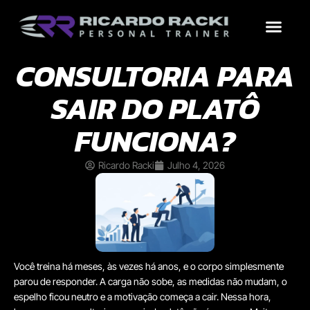
Treinos por Objetivo
Por que contrat
Conteúdo Grátis
CONSULTORIA PARA
SAIR DO PLATÔ
FUNCIONA?
Ricardo Racki
Julho 4, 2026
Você treina há meses, às vezes há anos, e o corpo simplesmente
parou de responder. A carga não sobe, as medidas não mudam, o
espelho ficou neutro e a motivação começa a cair. Nessa hora,